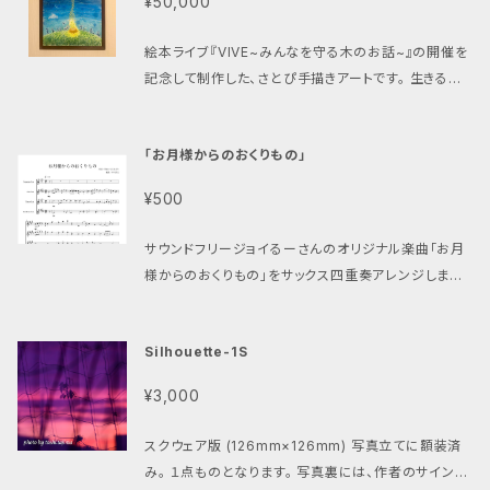
¥50,000
贈るレッスンについて 浦和の音楽教室サウンドフリー
ださい。 ▼諸江よりご挨拶 最近は「YouTubeで独学」
ジョイが提供しているレッスン（1時間体験レッスン）を
や「AI教材」が当たり前のように使われていますが、厳
絵本ライブ『VIVE~みんなを守る木のお話~』の開催を
贈ります。 https://sound-freejoy.com/lesson/
密に言えば、それらが提供できるのは「知識」までです。
記念して制作した、さとぴ手描きアートです。 生きるこ
活動報告として、レッスンを受講した際の子どもたちの
楽譜の読み方を学ぶこともできる。 指の動かし方を知
とは祝祭。重なり合う鼓動を絵に閉じ込めました。 【商
様子や感想をFacebookグループにて閲覧いただけ
ることもできる。 演奏動画を見て真似することもでき
品情報】 サイズ：B3(51.5cm×36.4cm) 使用画材
ます。 ※Facebookグループへの招待は商品購入後
「お月様からのおくりもの」
る。 しかし、それだけでピアノが弾けるようになるわけ
色鉛筆 オイルクレパス 額付き 【注意事項】 ・画像は
に行います ▼代表諸江より このプロジェクトの参加メ
ではありません。 実際に音を出し、 その人の癖を見つ
イメージです。実際の商品とは一部異なる場合がござ
ンバーさんは、レッスン支援報告専用のFacebookグ
¥500
け、 目標に合わせて練習方法を調整し、 継続できる環
います。 ・着払いでの発送となりますため、送料が別途
ループにて、毎月の活動報告がご覧いただけます。 「活
境をつくる。 そこに人が介在して初めて、「知識」は「技
かかります。 ・発送を希望せず「スタジオまたはイベン
動報告」ぐらいしかお返しできるものがないのですが(ご
サウンドフリージョイるーさんのオリジナル楽曲「お月
術」へと変わります。 そして、ここからが本題です。 世の
ト会場などでの受け取り」を希望される方は、その旨を
めんなさい！)、そのことを、ご理解いただいた上で、「そ
様からのおくりもの」をサックス四重奏アレンジしまし
中には「どうやってピアノを弾くか」を教える情報は溢
備考欄にご記入ください。 ・5日以内に入金が確認でき
れでもいいよっ！子供達にレッスンを届けてきて！」とい
た！ 2024/10/7 に実際に演奏されたのと同じ譜面で
れています。 YouTube。 教則本。 AI。 オンライン講
ないと無効となります。 ・icloud.com、docomoやS
う方に応援いただけると嬉しいです。 めいっぱい気持
す♪
座。 一方で、「どうやってピアノを続けるか」「どうやって
oftBank、ezwebのキャリアメールは発送通知メール
Silhouette-1S
ちを込めて、丁寧に届けてまいります。 よろしくお願い
人前で演奏できるようになるか」については、意外と語
が届かないため、上記メールアドレス以外のご登録を
します！ 諸江史耶（フリージョイ） ▼子どもたちへのレ
られていません。 練習習慣を作る方法。 モチベーショ
お願いします。
¥3,000
ッスンの 支援を希望する方を募集しています。 対象年
ンを維持する方法。 人前で演奏する勇気を育てる方
齢：3歳(年少クラス)〜高校生 ※以下のリンクから
法。 自分らしい表現を見つける方法。 これらは才能や
スクウェア版 (126mm×126mm) 写真立てに額装済
「『レッスンギフト』について」を選択して以下詳細を「内
センスではなく、知識であり、技術です。 だから僕の出
み。 １点ものとなります。 写真裏には、作者のサインと
容」欄にご記入ください。 ・世帯区分（シングルファミリ