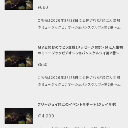
念商品-(2026年4月30日まで)
好き！ えほんは、 いつの時代も、 人や自然の 「こころ」
とう るり
きるならば。 もしも 形にできるならば。 届いた「なに
¥660
をあらわす。 だから、 えほんがとってもだいすき。 えほ
か」を、 音や、うたで。 わたしは届けたい。 わたしだけじ
んを読むと、 たくさん感じる「なにか」がある。 そのひと
ゃなく、 応援してくれる あなたとともに、 見守ってくれ
こちらは2026年3月28日に公開された『諸江人生初
つが、 「おと」や「うた」。 わたしのもとに 「何か」が届
る あなたとともに。 えほんから生まれた 「おんがく」
のミュージックビデオ〜ショパンスケルツォ第2番〜』の
く。 それは、きっと。 わたしを通して、 誰かや自然に 届
を、 世界中の人や自然に、 一緒に届けられたら うれし
公開を記念した販売しております。 支援のリターンとし
ける「ことづて」だって、 わたしはちょっぴり、思うんだ。
いなぁ。 えほんともに、 「おと」や「うた」を、 一緒に奏で
て、制作・出演の諸江史耶からお礼の動画を送らせてい
でも。 この「ことづて」は。 わたしが 「好きだ」と感じな
MV公開おめでとう支援(メッセージ付き)-諸江人生初
ることを夢みて。 ここまで読んでくれて ありがとう！！！！
ただきます。
ければ、 わたしが 「よろこび」を感じなければ。 わたし
のミュージックビデオ〜ショパンスケルツォ第2番〜公
次は、 ともに「おんがく」で会おう！ えほん音楽家 さい
のもとに、 「なにか」は来ない。 もしも 感じることがで
開記念商品-(2026年4月30日まで)
とう るり
きるならば。 もしも 形にできるならば。 届いた「なに
¥550
か」を、 音や、うたで。 わたしは届けたい。 わたしだけじ
ゃなく、 応援してくれる あなたとともに、 見守ってくれ
こちらは2026年3月28日に公開された『諸江人生初
る あなたとともに。 えほんから生まれた 「おんがく」
のミュージックビデオ〜ショパンスケルツォ第2番〜』の
を、 世界中の人や自然に、 一緒に届けられたら うれし
公開を記念した販売しております。 支援のリターンとし
いなぁ。 えほんともに、 「おと」や「うた」を、 一緒に奏で
て、制作・出演の諸江史耶からお礼のメッセージを送ら
フリージョイ諸江のイベントサポート（ジョイサポ）
ることを夢みて。 ここまで読んでくれて ありがとう！！！！
せていただきます。
次は、 ともに「おんがく」で会おう！ えほん音楽家 さい
¥14,000
とう るり