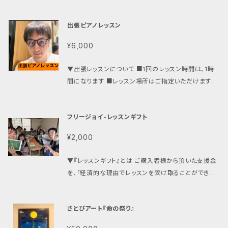
公開を記念した販売しております。 支援のリターンとし
を、 より深く・より面白く体験できる特別講座です。 ▼こ
て、制作・出演の諸江史耶とピアノ連弾ができます。 場
んな方におすすめ ・クラシックをもっと楽しみたい方 ・
出張ピアノレッスン
所：都内レンタルスタジオまたは浦和の音楽教室「サウ
ピアノを習っている方 ・音楽の裏話が好きな方 ・学校
ンドフリージョイ」 時間：1時間 【 購入後の流れ 】 ①ご
¥6,000
とは違う面白い音楽史を知りたい方 ▼開催形式 ・Zo
購入後、メールで詳細と「何の曲でやりたいか」などの
om講座 ・イベント出張講座 どちらも対応可能です。 6
質問をお送りいたします。そちらに必ずご回答ください。
▼出張レッスンについて ■1回のレッスン時間は、1時
0分で、 クラシックの聴こえ方が変わります。
②そのメールで楽譜を共有していただき、各自で練習を
間になります ■レッスン場所はご指定いただけます。
お願いします。 ③楽譜共有から1ヶ月後を目安で連弾を
生徒様のご自宅でも可能ですし、ピアノスタジオの場合
行います。 ※連弾の時間と場所につきましては、商品購
は「駅名やエリア名でご指定いただくことも可能です ■
入後メールにて打ち合わせさせていただきます。 ※必
フリージョイ-レッスンギフト
浦和駅から片道電車賃500円以内で行ける駅であれ
ず「やりたい楽曲の楽譜（連弾用）」の共有をお願いしま
ば、どこでも可能です ※500円を超える場合は、超過
す。 ※こちらの商品の売り上げは【諸江初のミュージッ
¥2,000
料金を頂戴いたします ■エリアによってはピアノスタ
クビデオ制作】に充てさせていただきます。 【支援型共
ジオがない場合もございますので、あらかじめご了承く
同制作について】 https://sound-freejoy.com/44
▼『レッスンギフト』とは ご購入者様から頂いた支援金
ださい ■料金にはモロ先生の「交通費」「スタジオレン
40/ 【注意事項】 ・icloud.com、docomo やSoftBa
を、「経済的な理由でレッスンを受け取ることができな
タル費」が含まれています ■出張レッスンのキャンセル
nk、ezwebのキャリアメールは配送通知メールが届か
い子供達」のために使用させていただくプロジェクトで
または時間変更は、外部スタジオのキャンセル規定が
ないため、上記メールアドレス以外でのご登録をお願い
す。 ▼「経済的な理由でレッスンを受け取ることができ
関わるため、まずはご連絡ください ■無断キャンセル
さとぴアート『命の祭り』
します。 ・商品ご注文後のキャンセルはいたしかねます
ない子供達」の一例 1.シングルファミリー世帯の子ども
の場合は、予約分を消化させていただく上に、次回のご
のでご注意ください。
2.子だくさん世帯（子ども3人以上の世帯）の子ども ▼
利用停止をさせていただく場合もありますのでご了承く