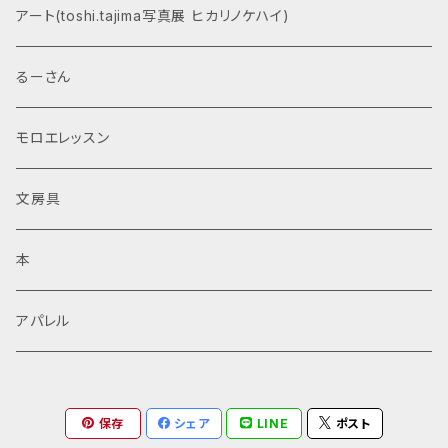
アート(toshi.tajima写真展 ヒカリノケハイ)
るーさん
モロエレッスン
文房具
本
アパレル
保存
シェア
LINE
ポスト