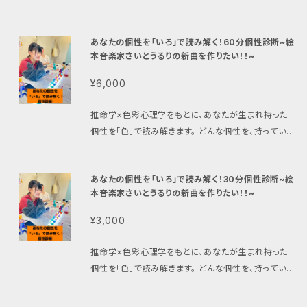
れの場所で作品展示をさせていただきます。 この『ヒカ
対応可能（オフラインの場合は場所の打ち合わせ必須）
レスの記入をお願いします。 ・運営からのメールは「迷
リノケハイ』を、支えてくださるマンスリースポンサーを
「今考えていることを整理したい」 「次に何をすべきか
惑メールフォルダ」や「プロモーションフォルダ」に届い
「限定1枠」で募集させていただきます。 ご支援いただい
あなたの個性を「いろ」で読み解く！60分個性診断~絵
話したい」 「諸江に1時間話を聞いてほしい」 という方
ている場合がございますので、「あれ？ メールが届か
た方のお名前（法人名・ニックネーム可）は、会場内に
本音楽家さいとうるりの新曲を作りたい！！~
向けの商品です。 “答えを与えるコンサル”というより、
ないぞ」と思われた方は、運営にお問合せいただく前
「スポンサー」として大切に表記させていただきます。
「一緒に整理しながら次の一歩を見つけたり」「これか
に、「迷惑メールフォルダ」等をご確認ください。 ・メール
¥6,000
（※掲載不要をご希望の場合は、その旨をお知らせくだ
らを今よりちょっとポジティブに過ごせる」、そんな時間
アドレスのドメインが、@icloud.com、@me.com、
さい） また、ご支援の証として、あなたのお名前が刻ま
になればと思っています。 個人・法人どちらも可能で
@docomo.ne.jp、@i.softbank.ne.jp、@ezweb.
推命学×色彩心理学をもとに、あなたが生まれ持った
れた世界にひとつだけの「限定作品(2Lサイズ)」をお送
す。 ■料金 60分：4,000円（税込） ■参加人数 3名ま
ne.jpなどのキャリアメールの場合、当ショップからのメ
個性を「色」で読み解きます。 どんな個性を、持っている
りいたします。 【展示概要】 日程：2026年7月28日
で ■実施方法 ・オフライン（東京都内、埼玉、大宮、そ
ールが届かないため、ご登録いただくメールアドレス
のか。 知ることによって、今まで思っていた「あなた自
（火）〜 9月14日(月) 場所：ジョイスタジオ（さいたま市
の他の場合は要相談） ・オンライン（Zoom予定） ■購
は、「@icloud.com」「@me.com」や、携帯会社のキ
身」とのズレや一致が、明確になる。 なにより、人間関
浦和区） 【スポンサー特典】 会場内へのお名前掲載
入後の流れ 購入後、日程調整のご連絡をメールにてお
ャリアメールはお使いいただかないようにお願いいたし
あなたの個性を「いろ」で読み解く！30分個性診断~絵
係や仕事にも活かせるので「自分の個性を発揮したい
（法人名・ニックネーム可） スポンサー名入りの限定作
送りいたします。 ■注意事項 ・購入後のキャンセル、日
本音楽家さいとうるりの新曲を作りたい！！~
ます。
人」にオススメです!! 商品購入後、メールにて詳細を送
品（2Lサイズ） 【注意事項】 ※内容によってスポンサー
程変更は原則不可となります。 ・内容によってはお受
らせていただきます。 絵本音楽家さいとうるりの新曲を
名の変更をお願いする場合がございます ※商品購入
¥3,000
けできない場合がございます。 ・営業目的のみでのご参
つくる制作費を集めるための商品を販売しております。
時に必ずメールアドレスの記入をお願いします。 ※運
加はご遠慮ください。
こちらの商品の売り上げは全額、さいとうるりの新曲制
営からのメールは「迷惑メールフォルダ」や「プロモーシ
推命学×色彩心理学をもとに、あなたが生まれ持った
作費に使用させていただきます。 目標金額:250000円
ョンフォルダ」に届いている場合がございますので、「あ
個性を「色」で読み解きます。 どんな個性を、持っている
（レコーディング費:180000円、編曲以来費60000
れ？ メールが届かないぞ」と思われた方は、運営にお
のか。 知ることによって、今まで思っていた「あなた自
円、諸経費10000円） ｜るーさんからのご挨拶 この手
問合せいただく前に、「迷惑メールフォルダ」等をご確認
身」とのズレや一致が、明確になる。 なにより、人間関