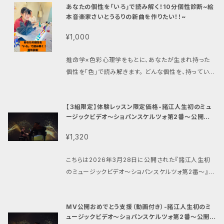
紙を読む、 たったひとりのあなたへ こんにちは！ えほ
ください。 ※メールアドレスのドメインが、@icloud.c
あなたの個性を「いろ」で読み解く！10分個性診断~絵
係や仕事にも活かせるので「自分の個性を発揮したい
ん音楽家の、 さいとうるりです。 わたしは、えほんが大
本音楽家さいとうるりの新曲を作りたい！！~
om、@me.com、@docomo.ne.jp、@i.softbank.
人」にオススメです‼ 商品購入後、メールにて詳細を送
好き！ えほんは、 いつの時代も、 人や自然の 「こころ」
ne.jp、@ezweb.ne.jpなどのキャリアメールの場合、
らせていただきます。 絵本音楽家さいとうるりの新曲を
¥1,000
をあらわす。 だから、 えほんがとってもだいすき。 えほ
当ショップからのメールが届かないため、ご登録いただ
つくる制作費を集めるための商品を販売しております。
んを読むと、 たくさん感じる「なにか」がある。 そのひと
くメールアドレスは、「@icloud.com」「@me.com」
こちらの商品の売り上げは全額、さいとうるりの新曲制
推命学×色彩心理学をもとに、あなたが生まれ持った
つが、 「おと」や「うた」。 わたしのもとに 「何か」が届
や、携帯会社のキャリアメールはお使いいただかないよ
作費に使用させていただきます。 目標金額:250000円
個性を「色」で読み解きます。 どんな個性を、持っている
く。 それは、きっと。 わたしを通して、 誰かや自然に 届
うにお願いいたします。 ※商品購入後のキャンセルは
（レコーディング費:180000円、編曲以来費60000
のか。 知ることによって、今まで思っていた「あなた自
ける「ことづて」だって、 わたしはちょっぴり、思うんだ。
ご対応致しかねますので、ご了承ください。
円、諸経費10000円） ｜るーさんからのご挨拶 この手
身」とのズレや一致が、明確になる。 なにより、人間関
でも。 この「ことづて」は。 わたしが 「好きだ」と感じな
紙を読む、 たったひとりのあなたへ こんにちは！ えほ
【３組限定】体験レッスン限定価格-諸江人生初のミュ
係や仕事にも活かせるので「自分の個性を発揮したい
ければ、 わたしが 「よろこび」を感じなければ。 わたし
ん音楽家の、 さいとうるりです。 わたしは、えほんが大
ージックビデオ〜ショパンスケルツォ第2番〜公開記
人」にオススメです!! 商品購入後、メールにて詳細を送
のもとに、 「なにか」は来ない。 もしも 感じることがで
念商品-(2026年4月30日まで)
好き！ えほんは、 いつの時代も、 人や自然の 「こころ」
らせていただきます。 絵本音楽家さいとうるりの新曲を
きるならば。 もしも 形にできるならば。 届いた「なに
¥1,320
をあらわす。 だから、 えほんがとってもだいすき。 えほ
つくる制作費を集めるための商品を販売しております。
か」を、 音や、うたで。 わたしは届けたい。 わたしだけじ
んを読むと、 たくさん感じる「なにか」がある。 そのひと
こちらの商品の売り上げは全額、さいとうるりの新曲制
ゃなく、 応援してくれる あなたとともに、 見守ってくれ
こちらは2026年3月28日に公開された『諸江人生初
つが、 「おと」や「うた」。 わたしのもとに 「何か」が届
作費に使用させていただきます。 目標金額:250000円
る あなたとともに。 えほんから生まれた 「おんがく」
のミュージックビデオ〜ショパンスケルツォ第2番〜』の
く。 それは、きっと。 わたしを通して、 誰かや自然に 届
（レコーディング費:180000円、編曲以来費60000
を、 世界中の人や自然に、 一緒に届けられたら うれし
公開を記念した販売しております。 支援のリターンとし
ける「ことづて」だって、 わたしはちょっぴり、思うんだ。
円、諸経費10000円） ｜るーさんからのご挨拶 この手
いなぁ。 えほんともに、 「おと」や「うた」を、 一緒に奏で
て、制作・出演の諸江史耶のピアノ体験レッスンを送ら
でも。 この「ことづて」は。 わたしが 「好きだ」と感じな
紙を読む、 たったひとりのあなたへ こんにちは！ えほ
MV公開おめでとう支援（動画付き）-諸江人生初のミ
ることを夢みて。 ここまで読んでくれて ありがとう！！！！
せていただきます。 【会場】 ジョイスタジオ（浦和駅徒
ければ、 わたしが 「よろこび」を感じなければ。 わたし
ん音楽家の、 さいとうるりです。 わたしは、えほんが大
ュージックビデオ〜ショパンスケルツォ第2番〜公開記
次は、 ともに「おんがく」で会おう！ えほん音楽家 さい
歩8分）
のもとに、 「なにか」は来ない。 もしも 感じることがで