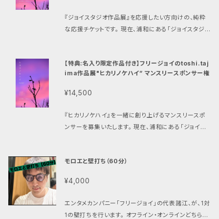
『ジョイスタジオ作品展』を応援したい方向けの、純粋
な応援チケットです。 現在、浦和にある「ジョイスタジ
オ」と、地域のクリエイターさんとの協業に向けて取り
組みを進めており、そのプロジェクトの歩みを、皆さま
【特典:名入り限定作品付き】フリージョイのtoshi.taj
と一緒に応援していけたらという想いから本商品を用
ima作品展"ヒカリノケハイ” マンスリースポンサー権
意いたしました。 『ジョイスタジオ作品展』は、その協業
の第一歩で、ジョイスタジオの内装をクリエイターさん
¥14,500
の作品だらけにするプロジェクトです。 ■特典内容 諸
江史耶が毎日配信している音声メディア「stand.fm」
『ヒカリノケハイ』を一緒に創り上げるマンスリースポ
にて、 ご購入者さまのお名前（紹介名）をスポンサーコ
ンサーを募集いたします。 現在、浦和にある「ジョイス
ールとしてご紹介させていただきます。 ご購入時の備
タジオ」を期間限定で改装し、写真家toshi.tajimaの
考欄に、 ご希望の「紹介名」をご記入ください。 ■ご注
作品展『ヒカリノケハイ』として、2026年7月28日より
意事項 ・掲載内容が公序良俗やコンプライアンスに抵
モロエと壁打ち（60分）
開始を予定しています。 【toshi.tajima作品展『ヒカリ
触すると判断した場合、 ご注文をキャンセルさせて
ノケハイ』とは】 光が宿る場所 日々の中に見つけた、
¥4,000
いただく場合がございます。 ・紹介名の内容によって
美しさのかけらたち。 レンタルスタジオである一軒家を
は、変更をお願いする場合がございます。 ・本商品はご
丸ごと展示会場として使います。 玄関ホール、階段壁
エンタメカンパニー「フリージョイ」の代表諸江、が、1対
注文後のキャンセルはお受けいたしかねます。 あら
面、待合室、休憩室、そして個々のスタジオ内。 それぞ
1の壁打ちを行います。 オフライン・オンラインどちらも
かじめご了承ください。 ・商品購入時に必ずメールアド