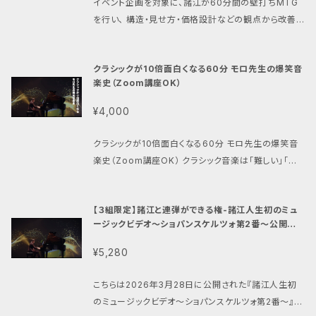
イベント企画を対象に、諸江が60分間の壁打ちMTG
を行い、 構造・見せ方・価格設計などの観点から改善
ポイントを整理します。 あわせて、以下の告知協力を行
います。 ▼含まれる内容 オンラインMTG（60分・1回）
クラシックが10倍面白くなる60分 モロ先生の爆笑音
企画内容への口頭フィードバック ジョイスタジオ内で
楽史（Zoom講座OK）
の掲示 フリージョイ公式HPでの告知掲載 BASEでの
チケット販売導線の提供 ※掲載内容・期間・形式はフリ
¥4,000
ージョイ規定に準じます。 ▼本プランに含まれないも
の 継続的な制作参加・会議出席 企画書・資料の修正
クラシックが10倍面白くなる60分 モロ先生の爆笑音
個別チャット相談 当日立ち会い・実務作業 ▼こんな方
楽史（Zoom講座OK） クラシック音楽は「難しい」「眠く
におすすめ イベント企画を一度プロの視点で整理した
なる」と思われがちですが、 実は 作曲家の人生や裏話
い方 小〜中規模イベントを検討中の方 本格的なサポ
を知ると、驚くほど面白く聴こえる 音楽です。 この講座
ート前に相性を確かめたい方
【３組限定】諸江と連弾ができる権-諸江人生初のミュ
では、ピアニストであり音楽講師のモロ先生が、 ・あ、こ
ージックビデオ〜ショパンスケルツォ第2番〜公開記
の曲ってフランス革命の時の作品なんだ ・この頃、ライ
念商品-(2026年4月30日まで)
バルとバチバチだったんだ ・名曲の「ここを聴くと面白
¥5,280
いポイント」 など、思わず笑ってしまうエピソードとと
もに解説します。 音楽史を「暗記する授業」ではなく、
こちらは2026年3月28日に公開された『諸江人生初
「クラシックが好きになる60分」としてお届けします。 Y
のミュージックビデオ〜ショパンスケルツォ第2番〜』の
ouTubeで公開している 「モロ先生の音楽史シリーズ」