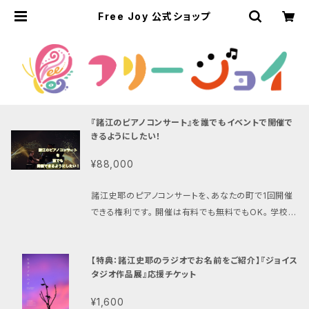
Free Joy 公式ショップ
『諸江のピアノコンサート』を誰でもイベントで開催で
きるようにしたい！
¥88,000
諸江史耶のピアノコンサートを、あなたの町で1回開催
できる権利です。 開催は有料でも無料でもOK。 学校、
地域イベント、企業イベントなど、さまざまな用途でご
活用いただけます。 会場・日時・演奏内容は、購入後に
【特典：諸江史耶のラジオでお名前をご紹介】『ジョイス
ご相談のうえ決定します。 会場費、交通費、宿泊費、ピ
タジオ作品展』応援チケット
アノ・音響設備等の費用は別途ご負担ください。 購入
後のキャンセルはできません。
¥1,600