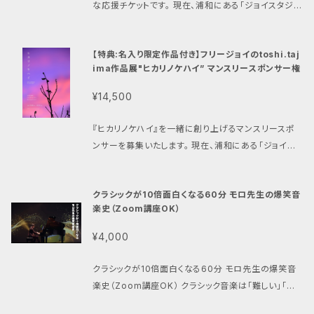
な応援チケットです。 現在、浦和にある「ジョイスタジ
オ」と、地域のクリエイターさんとの協業に向けて取り
組みを進めており、そのプロジェクトの歩みを、皆さま
【特典:名入り限定作品付き】フリージョイのtoshi.taj
と一緒に応援していけたらという想いから本商品を用
ima作品展"ヒカリノケハイ” マンスリースポンサー権
意いたしました。 『ジョイスタジオ作品展』は、その協業
の第一歩で、ジョイスタジオの内装をクリエイターさん
¥14,500
の作品だらけにするプロジェクトです。 ■特典内容 諸
江史耶が毎日配信している音声メディア「stand.fm」
『ヒカリノケハイ』を一緒に創り上げるマンスリースポ
にて、 ご購入者さまのお名前（紹介名）をスポンサーコ
ンサーを募集いたします。 現在、浦和にある「ジョイス
ールとしてご紹介させていただきます。 ご購入時の備
タジオ」を期間限定で改装し、写真家toshi.tajimaの
考欄に、 ご希望の「紹介名」をご記入ください。 ■ご注
作品展『ヒカリノケハイ』として、2026年7月28日より
意事項 ・掲載内容が公序良俗やコンプライアンスに抵
クラシックが10倍面白くなる60分 モロ先生の爆笑音
開始を予定しています。 【toshi.tajima作品展『ヒカリ
触すると判断した場合、 ご注文をキャンセルさせて
楽史（Zoom講座OK）
ノケハイ』とは】 光が宿る場所 日々の中に見つけた、
いただく場合がございます。 ・紹介名の内容によって
美しさのかけらたち。 レンタルスタジオである一軒家を
¥4,000
は、変更をお願いする場合がございます。 ・本商品はご
丸ごと展示会場として使います。 玄関ホール、階段壁
注文後のキャンセルはお受けいたしかねます。 あら
面、待合室、休憩室、そして個々のスタジオ内。 それぞ
クラシックが10倍面白くなる60分 モロ先生の爆笑音
かじめご了承ください。 ・商品購入時に必ずメールアド
れの場所で作品展示をさせていただきます。 この『ヒカ
楽史（Zoom講座OK） クラシック音楽は「難しい」「眠く
レスの記入をお願いします。 ・運営からのメールは「迷
リノケハイ』を、支えてくださるマンスリースポンサーを
なる」と思われがちですが、 実は 作曲家の人生や裏話
惑メールフォルダ」や「プロモーションフォルダ」に届い
「限定1枠」で募集させていただきます。 ご支援いただい