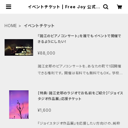
イベントチケット | Free Joy 公式シ
ョップ
HOME
イベントチケット
『諸江のピアノコンサート』を誰でもイベントで開催で
きるようにしたい！
¥88,000
諸江史耶のピアノコンサートを、あなたの町で1回開催
できる権利です。 開催は有料でも無料でもOK。 学校、
地域イベント、企業イベントなど、さまざまな用途でご
活用いただけます。 会場・日時・演奏内容は、購入後に
【特典：諸江史耶のラジオでお名前をご紹介】『ジョイス
ご相談のうえ決定します。 会場費、交通費、宿泊費、ピ
タジオ作品展』応援チケット
アノ・音響設備等の費用は別途ご負担ください。 購入
後のキャンセルはできません。
¥1,600
『ジョイスタジオ作品展』を応援したい方向けの、純粋