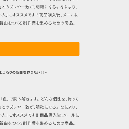
す!! 商品購入後、メールに
とうるりの新曲制作費に使用させていただきま
以来費60000円、諸経費10000円） ｜る
へ こんにちは！ えほん音楽家の、 さいとう
も、 人や自然の 「こころ」をあらわす。 だか
じる「なにか」がある。 そのひとつが、 「お
っと。 わたしを通して、 誰かや自然に 届ける
とうるりの新曲を作りたい！！~
の「ことづて」は。 わたしが 「好きだ」と感じ
とに、 「なにか」は来ない。 もしも 感じる
にか」を、 音や、うたで。 わたしは届けたい。
ます。 どんな個性を、持って
守ってくれる あなたとともに。 えほんから生
たら うれしいなぁ。 えほんともに、 「おと」
す‼ 商品購入後、メールに
て ありがとう！！！！ 次は、 ともに「おんが