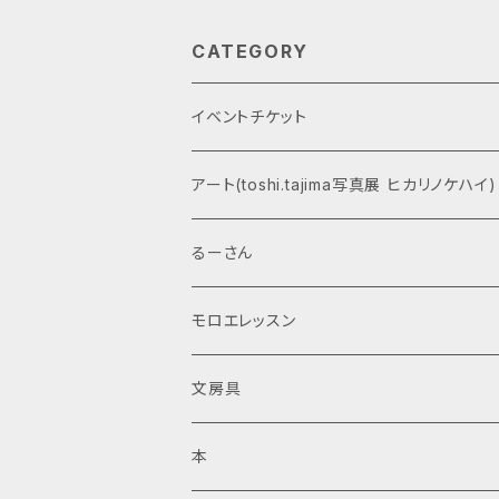
CATEGORY
イベントチケット
アート(toshi.tajima写真展 ヒカリノケハイ)
るーさん
モロエレッスン
文房具
本