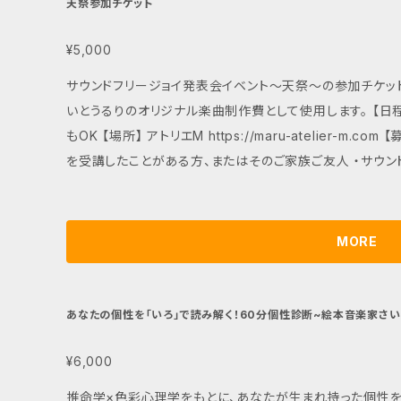
天祭参加チケット
¥5,000
サウンドフリージョイ発表会イベント〜天祭〜の参加チケット
いとうるりのオリジナル楽曲制作費として使用します。 【日程】 8
もOK 【場所】 アトリエM https://maru-atelier-m.
を受講したことがある方、またはそのご家族ご友人 ・サウン
友人 【交通費、宿泊費】 自己負担
MORE
あなたの個性を「いろ」で読み解く！60分個性診断~絵本音楽家さい
¥6,000
推命学×色彩心理学をもとに、あなたが生まれ持った個性を「色」で読み解き