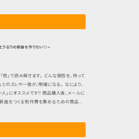
とうるりの新曲制作費に使用させていただきま
以来費60000円、諸経費10000円） ｜る
へ こんにちは！ えほん音楽家の、 さいとう
も、 人や自然の 「こころ」をあらわす。 だか
じる「なにか」がある。 そのひとつが、 「お
っと。 わたしを通して、 誰かや自然に 届ける
とうるりの新曲を作りたい！！~
の「ことづて」は。 わたしが 「好きだ」と感じ
とに、 「なにか」は来ない。 もしも 感じる
にか」を、 音や、うたで。 わたしは届けたい。
ます。 どんな個性を、持って
守ってくれる あなたとともに。 えほんから生
たら うれしいなぁ。 えほんともに、 「おと」
す!! 商品購入後、メールに
て ありがとう！！！！ 次は、 ともに「おんが
とうるりの新曲制作費に使用させていただきま
以来費60000円、諸経費10000円） ｜る
へ こんにちは！ えほん音楽家の、 さいとう
も、 人や自然の 「こころ」をあらわす。 だか