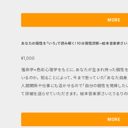
販売しております。 こちらの商品の売り上げは全額、さい
す。 目標金額:250000円（レコーディング費:180000円、編曲
ーさんからのご挨拶 この手紙を読む、 たったひとりのあなた
MORE
るりです。 わたしは、えほんが大好き！ えほんは、 いつの時代
ら、 えほんがとってもだいすき。 えほんを読むと、 たくさん感
と」や「うた」。 わたしのもとに 「何か」が届く。 それは、き
あなたの個性を「いろ」で読み解く！10分個性診断~絵本音楽家さい
「ことづて」だって、 わたしはちょっぴり、思うんだ。 でも。 こ
なければ、 わたしが 「よろこび」を感じなければ。 わたしのも
¥1,000
ことができるならば。 もしも 形にできるならば。 届いた「な
推命学×色彩心理学をもとに、あなたが生まれ持った個性を「色」で読み解き
わたしだけじゃなく、 応援してくれる あなたとともに、 見
いるのか。 知ることによって、今まで思っていた「あなた自身」とのズレや一致が、明確になる。 なにより、
まれた 「おんがく」を、 世界中の人や自然に、 一緒に届けられ
人間関係や仕事にも活かせるので「自分の個性を発揮したい人」にオススメで
や「うた」を、 一緒に奏でることを夢みて。 ここまで読んでくれ
て詳細を送らせていただきます。 絵本音楽家さいとうるりの新曲をつくる制作費を集めるための商品を
く」で会おう！ えほん音楽家 さいとう るり
販売しております。 こちらの商品の売り上げは全額、さい
す。 目標金額:250000円（レコーディング費:180000円、編曲
ーさんからのご挨拶 この手紙を読む、 たったひとりのあなた
MORE
るりです。 わたしは、えほんが大好き！ えほんは、 いつの時代