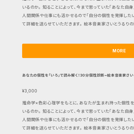
いるのか。 知ることによって、今まで思っていた「あなた自身」とのズレや一致が、明確になる。 なにより、
人間関係や仕事にも活かせるので「自分の個性を発揮したい人」にオススメで
て詳細を送らせていただきます。 絵本音楽家さいとうるりの新曲をつくる制作費を集めるための商品を
販売しております。 こちらの商品の売り上げは全額、さい
す。 目標金額:250000円（レコーディング費:180000円、編曲
ーさんからのご挨拶 この手紙を読む、 たったひとりのあなた
MORE
るりです。 わたしは、えほんが大好き！ えほんは、 いつの時代
ら、 えほんがとってもだいすき。 えほんを読むと、 たくさん感
と」や「うた」。 わたしのもとに 「何か」が届く。 それは、き
あなたの個性を「いろ」で読み解く！30分個性診断~絵本音楽家さい
「ことづて」だって、 わたしはちょっぴり、思うんだ。 でも。 こ
なければ、 わたしが 「よろこび」を感じなければ。 わたしのも
¥3,000
ことができるならば。 もしも 形にできるならば。 届いた「な
推命学×色彩心理学をもとに、あなたが生まれ持った個性を「色」で読み解き
わたしだけじゃなく、 応援してくれる あなたとともに、 見
いるのか。 知ることによって、今まで思っていた「あなた自身」とのズレや一致が、明確になる。 なにより、
まれた 「おんがく」を、 世界中の人や自然に、 一緒に届けられ
人間関係や仕事にも活かせるので「自分の個性を発揮したい人」にオススメで
や「うた」を、 一緒に奏でることを夢みて。 ここまで読んでくれ
て詳細を送らせていただきます。 絵本音楽家さいとうるりの新曲をつくる制作費を集めるための商品を
く」で会おう！ えほん音楽家 さいとう るり