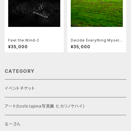
Feel the Wind-2
Decide Everything Myself-
7
¥35,000
¥35,000
CATEGORY
イベントチケット
アート(toshi.tajima写真展 ヒカリノケハイ)
るーさん